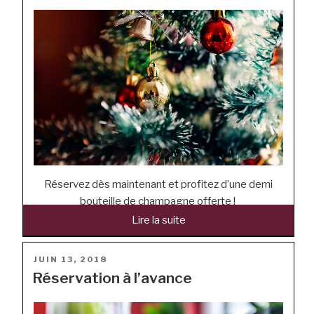
Réservez dès maintenant et profitez d’une demi
bouteille de champagne offerte !
Lire la suite
“Promotion spéciale Noël”
POSTÉ
JUIN 13, 2018
LE
Réservation à l’avance