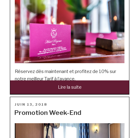
Réservez dès maintenant et profitez de 10% sur
notre meilleur Tarif à l’avance.
Lire la suite
“Réservation à l’avance”
POSTÉ
JUIN 13, 2018
LE
Promotion Week-End